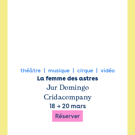
théâtre
musique
cirque
vidéo
La femme des astres
Jur Domingo
Cridacompany
18
→
20 mars
Réserver