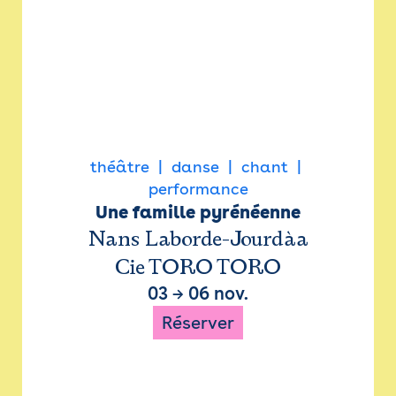
théâtre
danse
chant
performance
Une famille pyrénéenne
Nans Laborde-Jourdàa
Cie TORO TORO
03
→
06 nov.
Réserver