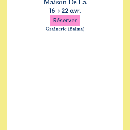
Maison De La
16
→
22 avr.
Réserver
Grainerie (Balma)