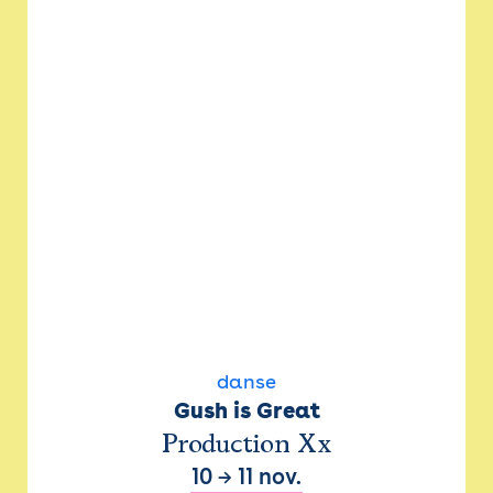
danse
Gush is Great
Production Xx
10
→
11 nov.