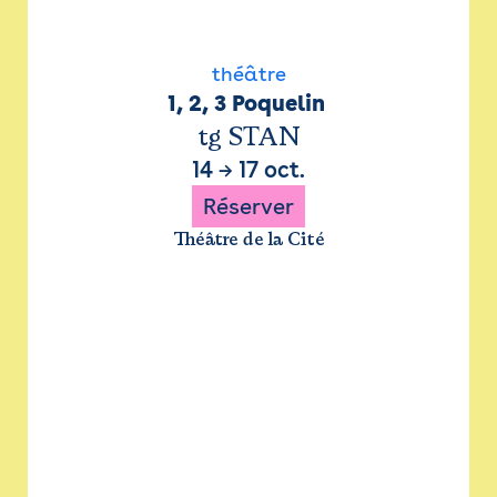
théâtre
1, 2, 3 Poquelin 
tg STAN
14
→
17 oct.
Réserver
Théâtre de la Cité