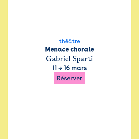
théâtre
Menace chorale
Gabriel Sparti
11
→
16 mars
Réserver