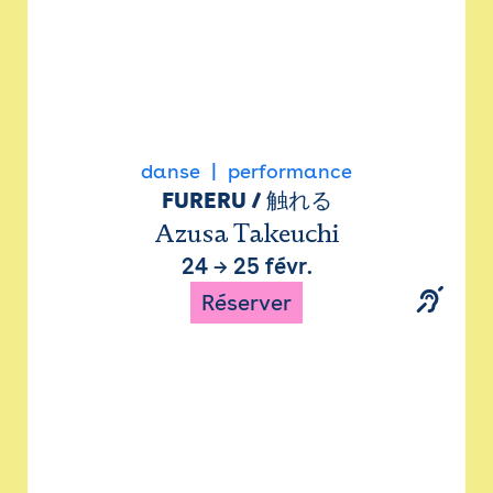
danse
performance
FURERU / 触れる
Azusa Takeuchi
24
→
25 févr.
Réserver