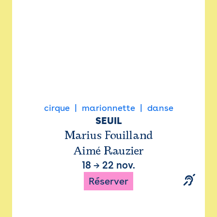
cirque
marionnette
danse
SEUIL
Marius Fouilland
Aimé Rauzier
18
→
22 nov.
Réserver