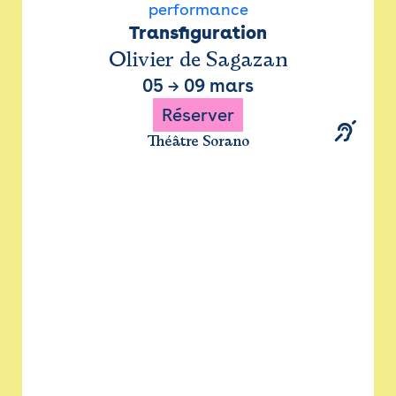
performance
Transfiguration
Olivier de Sagazan
05
→
09 mars
Réserver
Théâtre Sorano