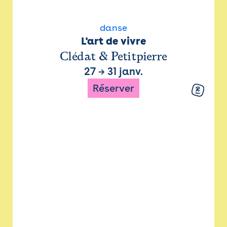
danse
L'art de vivre
Clédat & Petitpierre
27
→
31 janv.
Réserver