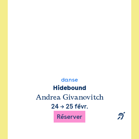
danse
Hidebound
Andrea Givanovitch
24
→
25 févr.
Réserver