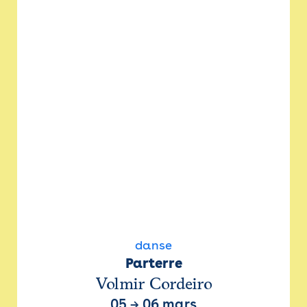
danse
Parterre
Volmir Cordeiro
05
→
06 mars