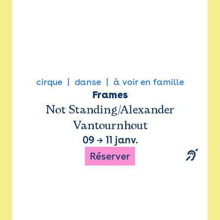
cirque
danse
à voir en famille
Frames
Not Standing/Alexander
Vantournhout
09
→
11 janv.
Réserver