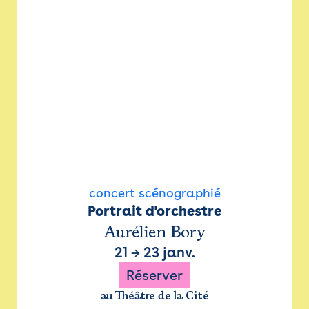
concert scénographié
Portrait d'orchestre
Aurélien Bory
21
→
23 janv.
Réserver
au Théâtre de la Cité