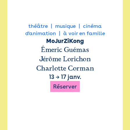
théâtre
musique
cinéma
d'animation
à voir en famille
MoJurZiKong
Émeric Guémas
Jérôme Lorichon
Charlotte Corman
13
→
17 janv.
Réserver