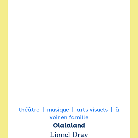
théâtre
musique
arts visuels
à
voir en famille
Olalaland
Lionel Dray