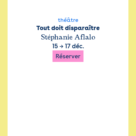
théâtre
Tout doit disparaître
Stéphanie Aflalo
15
→
17 déc.
Réserver