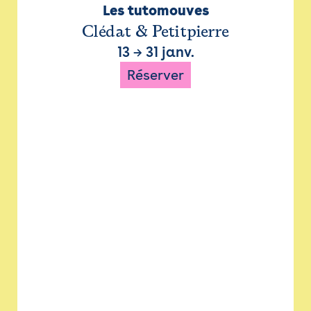
Les tutomouves
Clédat & Petitpierre
13
→
31 janv.
Réserver