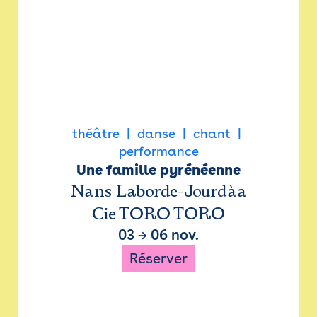
théâtre
danse
chant
performance
Une famille pyrénéenne
Nans Laborde-Jourdàa
Cie TORO TORO
03
→
06 nov.
Réserver