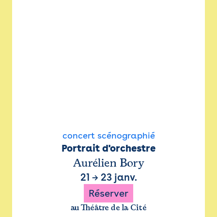
concert scénographié
Portrait d'orchestre
Aurélien Bory
21
→
23 janv.
Réserver
au Théâtre de la Cité