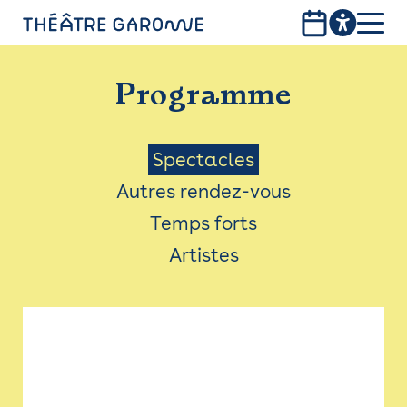
Aller
au
contenu
PROGRAMME
principal
Programme
INFOS PRATIQUES
AVEC LES PUBLICS
Menu
Spectacles
Autres rendez-vous
ACCESSIBILITÉ
Saison
Temps forts
LES PRODUCTIONS
Artistes
LE THÉÂTRE
Bistro
Billetterie