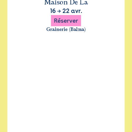
Maison De La
16
→
22 avr.
Réserver
Grainerie (Balma)