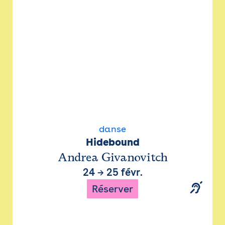
danse
Hidebound
Andrea Givanovitch
24
→
25 févr.
Réserver