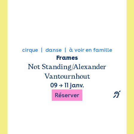
cirque
danse
à voir en famille
Frames
Not Standing/Alexander
Vantournhout
09
→
11 janv.
Réserver