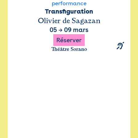
performance
Transfiguration
Olivier de Sagazan
05
→
09 mars
Réserver
Théâtre Sorano