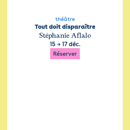
théâtre
Tout doit disparaître
Stéphanie Aflalo
15
→
17 déc.
Réserver