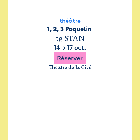
théâtre
1, 2, 3 Poquelin 
tg STAN
14
→
17 oct.
Réserver
Théâtre de la Cité