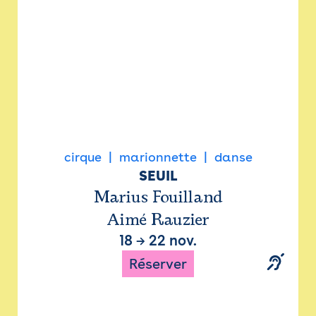
cirque
marionnette
danse
SEUIL
Marius Fouilland
Aimé Rauzier
18
→
22 nov.
Réserver