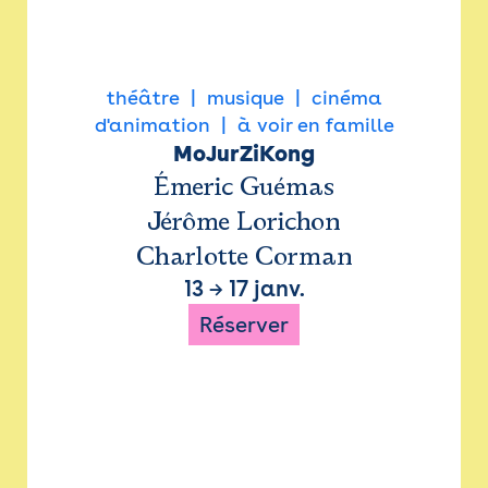
théâtre
musique
cinéma
d'animation
à voir en famille
MoJurZiKong
Émeric Guémas
Jérôme Lorichon
Charlotte Corman
13
→
17 janv.
Réserver