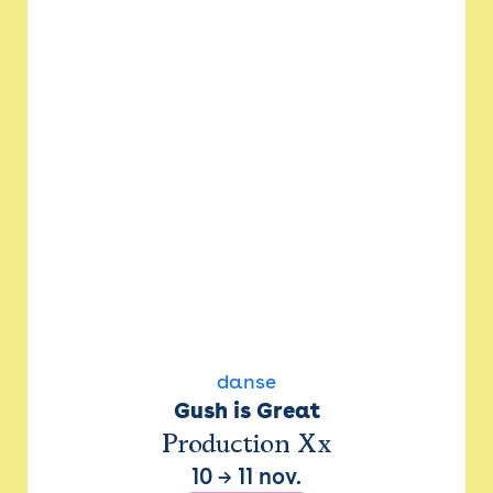
danse
Gush is Great
Production Xx
10
→
11 nov.