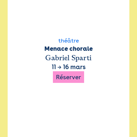
théâtre
Menace chorale
Gabriel Sparti
11
→
16 mars
Réserver