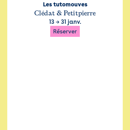
Les tutomouves
Clédat & Petitpierre
13
→
31 janv.
Réserver