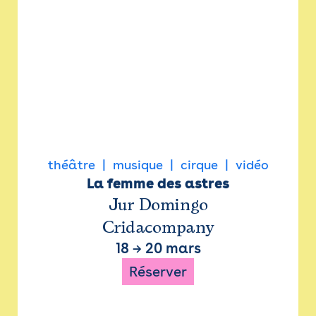
théâtre
musique
cirque
vidéo
La femme des astres
Jur Domingo
Cridacompany
18
→
20 mars
Réserver