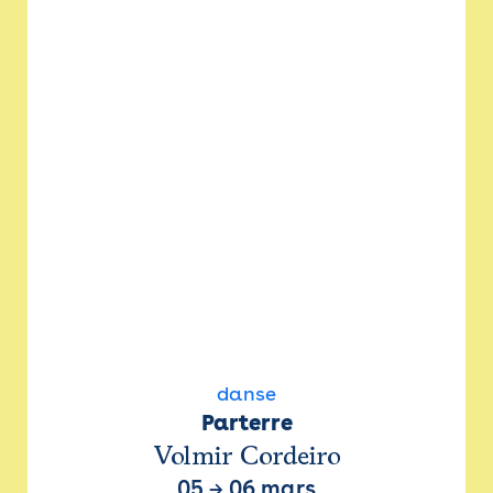
danse
Parterre
Volmir Cordeiro
05
→
06 mars