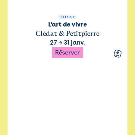
danse
L'art de vivre
Clédat & Petitpierre
27
→
31 janv.
Réserver