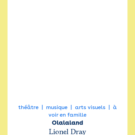
théâtre
musique
arts visuels
à
voir en famille
Olalaland
Lionel Dray