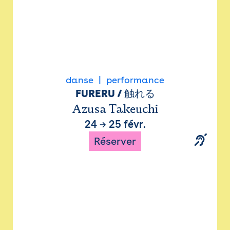
danse
performance
FURERU / 触れる
Azusa Takeuchi
24
→
25 févr.
Réserver