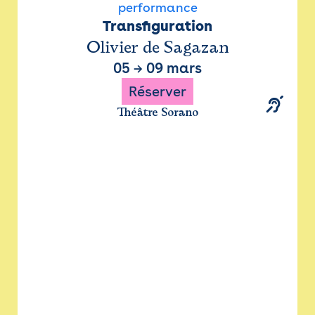
performance
Transfiguration
Olivier de Sagazan
05
→
09 mars
Réserver
Théâtre Sorano