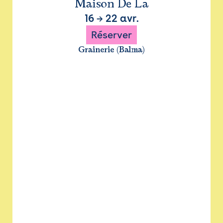
Maison De La
16
→
22 avr.
Réserver
Grainerie (Balma)