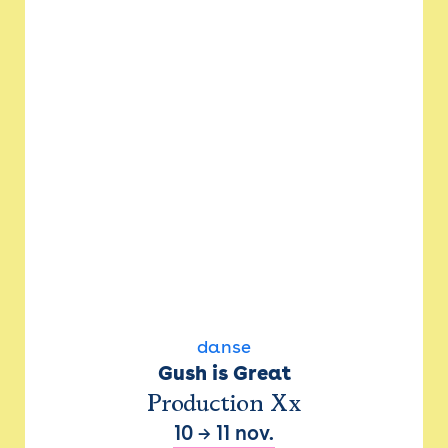
danse
Gush is Great
Production Xx
10
→
11 nov.