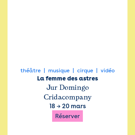
théâtre
musique
cirque
vidéo
La femme des astres
Jur Domingo
Cridacompany
18
→
20 mars
Réserver