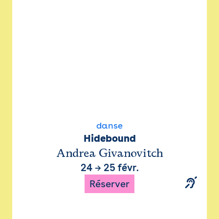
danse
Hidebound
Andrea Givanovitch
24
→
25 févr.
Réserver