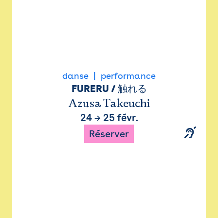
danse
performance
FURERU / 触れる
Azusa Takeuchi
24
→
25 févr.
Réserver