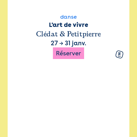
danse
L'art de vivre
Clédat & Petitpierre
27
→
31 janv.
Réserver