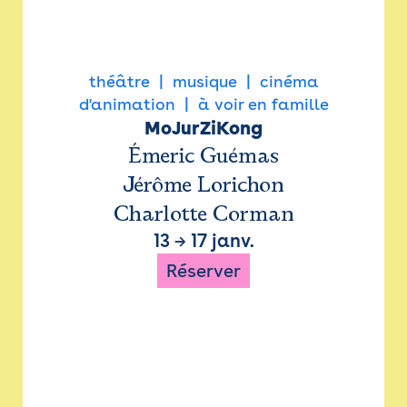
théâtre
musique
cinéma
d'animation
à voir en famille
MoJurZiKong
Émeric Guémas
Jérôme Lorichon
Charlotte Corman
13
→
17 janv.
Réserver