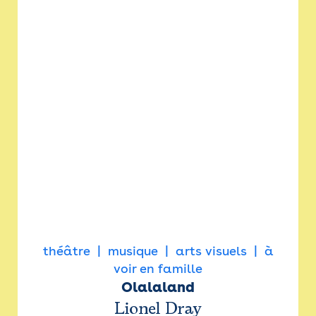
théâtre
musique
arts visuels
à
voir en famille
Olalaland
Lionel Dray