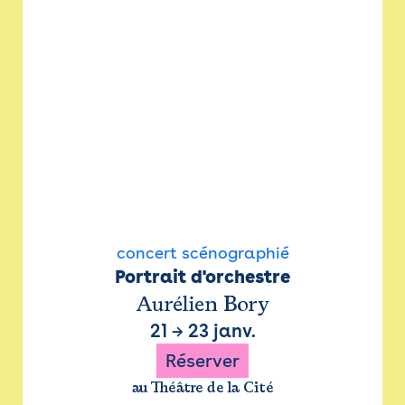
concert scénographié
Portrait d'orchestre
Aurélien Bory
21
→
23 janv.
Réserver
au Théâtre de la Cité