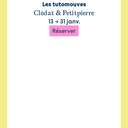
Les tutomouves
Clédat & Petitpierre
13
→
31 janv.
Réserver