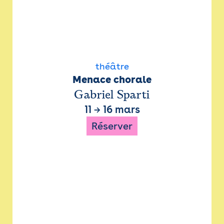
théâtre
Menace chorale
Gabriel Sparti
11
→
16 mars
Réserver