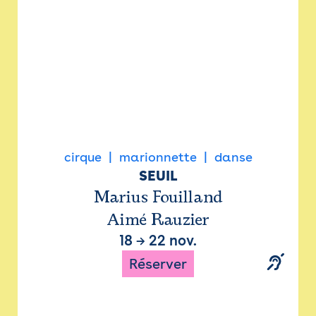
cirque
marionnette
danse
SEUIL
Marius Fouilland
Aimé Rauzier
18
→
22 nov.
Réserver