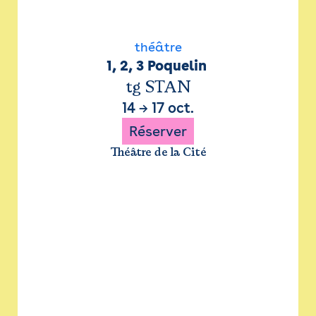
théâtre
1, 2, 3 Poquelin 
tg STAN
14
→
17 oct.
Réserver
Théâtre de la Cité