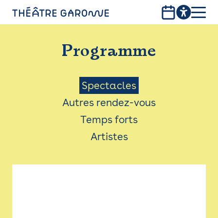
Aller
au
contenu
PROGRAMME
principal
Programme
INFOS PRATIQUES
AVEC LES PUBLICS
Menu
Spectacles
Autres rendez-vous
ACCESSIBILITÉ
Saison
Temps forts
LES PRODUCTIONS
Artistes
LE THÉÂTRE
Bistro
Billetterie