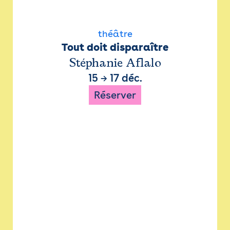
théâtre
Tout doit disparaître
Stéphanie Aflalo
15
→
17 déc.
Réserver