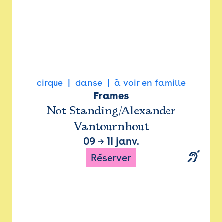
cirque
danse
à voir en famille
Frames
Not Standing/Alexander
Vantournhout
09
→
11 janv.
Réserver