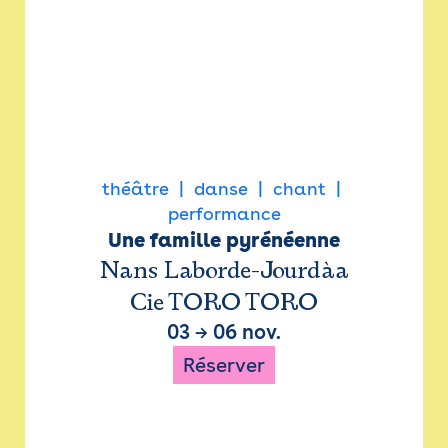
théâtre
danse
chant
performance
Une famille pyrénéenne
Nans Laborde-Jourdàa
Cie TORO TORO
03
→
06 nov.
Réserver