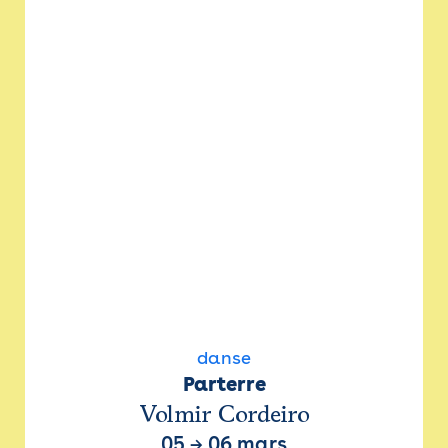
danse
Parterre
Volmir Cordeiro
05
→
06 mars