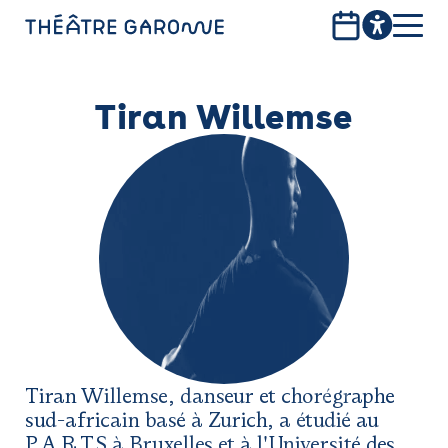
Aller
au
contenu
PROGRAMME
principal
Tiran Willemse
INFOS PRATIQUES
AVEC LES PUBLICS
ACCESSIBILITÉ
LES PRODUCTIONS
LE THÉÂTRE
Bistro
Tiran Willemse, danseur et chorégraphe
sud-africain basé à Zurich, a étudié au
Billetterie
P.A.R.T.S à Bruxelles et à l'Université des