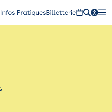
s
Infos Pratiques
Billetterie
Bistro
Billetterie
Newsletter
Espace presse
s
théâtre Garonne, scène européenne
1, av. du Chateau d'eau - 31300 Toulouse