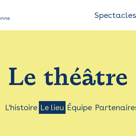
Spectacle
Top
Bar
/
Le théâtre
Menu
L'histoire
Le lieu
Équipe
Partenaire