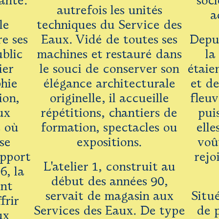
ante.
socl
autrefois les unités
a
le
techniques du Service des
e ses
Eaux. Vidé de toutes ses
Depui
ublic
machines et restauré dans
la
ier
le souci de conserver son
étaie
phie
élégance architecturale
et de
ion,
originelle, il accueille
fleuv
ux
répétitions, chantiers de
pui
s où
formation, spectacles ou
elle
 se
expositions.
voû
apport
rejo
L'atelier 1, construit au
6, la
début des années 90,
ent
servait de magasin aux
Situ
frir
Services des Eaux. De type
de 
ux