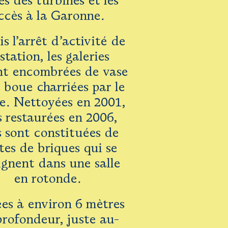
es des turbines et les
ccès à la Garonne.
s l’arrêt d’activité de
 station, les galeries
nt encombrées de vase
 boue charriées par le
e. Nettoyées en 2001,
s restaurées en 2006,
s sont constituées de
tes de briques qui se
ignent dans une salle
en rotonde.
ées à environ 6 mètres
profondeur, juste au-