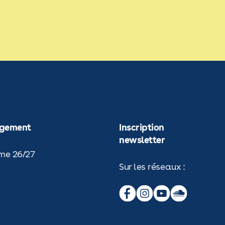
rgement
Inscription
newsletter
rgement
me 26/27
Sur les réseaux :