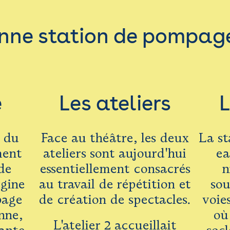
nne station de pompag
e
Les ateliers
L
u du
Face au théâtre, les deux
La s
ment
ateliers sont aujourd'hui
ea
 de
essentiellement consacrés
n
igine
au travail de répétition et
sou
page
de création de spectacles.
voie
nne,
où 
L'atelier 2 accueillait