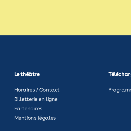
Menu
Le théâtre
Menu
Télécha
footer
footer
télécha
Horaires / Contact
Program
Billetterie en ligne
Partenaires
Mentions légales