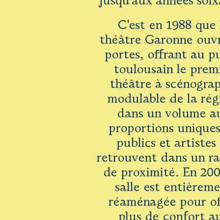
jusqu'aux années soix
C'est en 1988 que 
théâtre Garonne ouvr
portes, offrant au p
toulousain le prem
théâtre à scénogra
modulable de la rég
dans un volume a
proportions unique
publics et artistes
retrouvent dans un r
de proximité. En 200
salle est entièrem
réaménagée pour of
plus de confort a