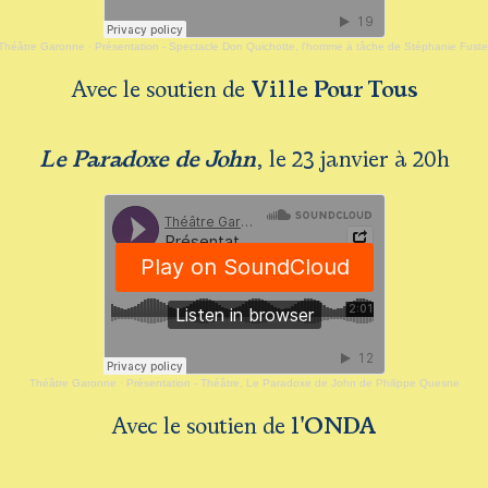
Théâtre Garonne
·
Présentation - Spectacle Don Quichotte, l'homme à tâche de Stéphanie Fuste
Avec le soutien de
Ville Pour Tous
Le Paradoxe de John
, le 23 janvier à 20h
Théâtre Garonne
·
Présentation - Théâtre, Le Paradoxe de John de Philippe Quesne
Avec le soutien de
l'ONDA