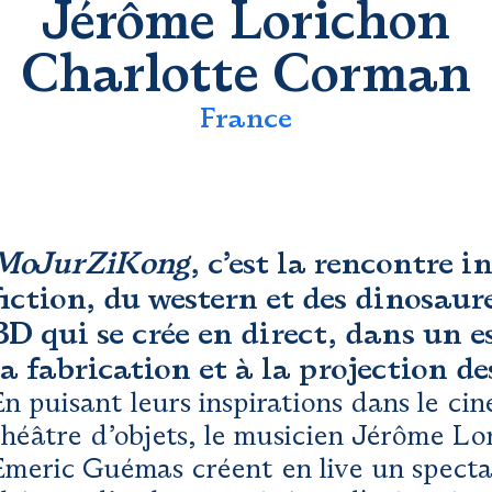
Jérôme Lorichon
Charlotte Corman
France
MoJurZiKong
, c’est la rencontre i
fiction, du western et des dinosaur
BD qui se crée en direct, dans un e
la fabrication et à la projection de
En puisant leurs inspirations dans le c
théâtre d’objets, le musicien Jérôme Lor
Émeric Guémas créent en live un specta