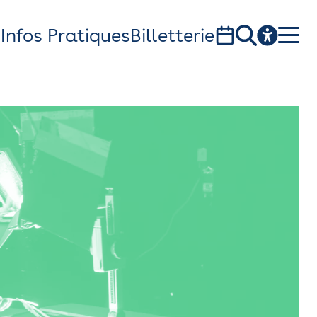
s
Infos Pratiques
Billetterie
Bistro
Billetterie
Newsletter
Espace presse
théâtre Garonne, scène européenne
1, av. du Chateau d'eau - 31300 Toulouse