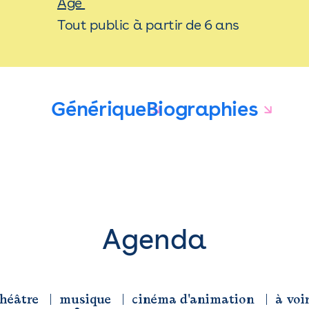
Âge
Tout public à partir de 6 ans
Générique
Biographies
Agenda
héâtre
musique
cinéma d'animation
à voi