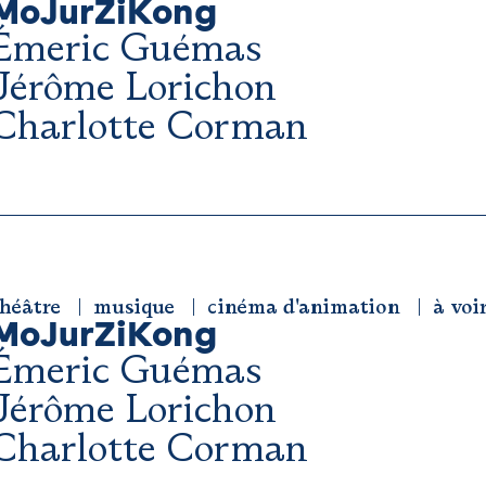
MoJurZiKong
Émeric Guémas
Jérôme Lorichon
Charlotte Corman
héâtre
musique
cinéma d'animation
à voi
MoJurZiKong
Émeric Guémas
Jérôme Lorichon
Charlotte Corman