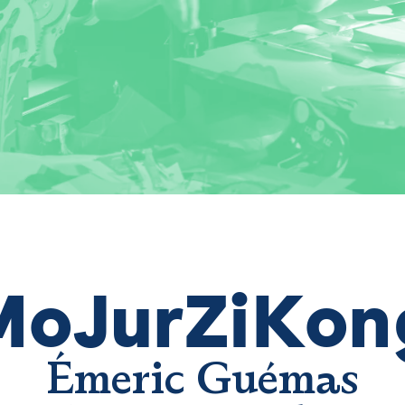
MoJurZiKon
Émeric Guémas