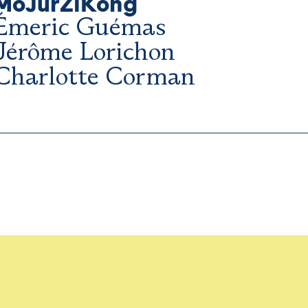
MoJurZiKong
Émeric Guémas
Jérôme Lorichon
Charlotte Corman