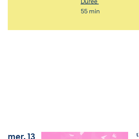
Durée
55 min
t
mer. 13