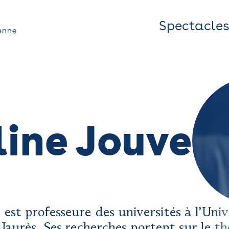
Spectacle
Top
Bar
/
Menu
ine Jouve
e
est professeure des universités à l’Univ
aurès. Ses recherches portent sur le t