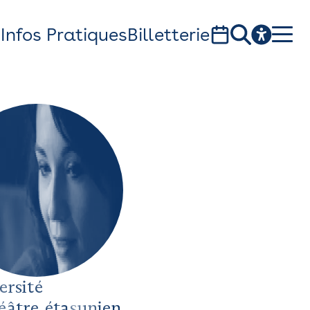
s
Infos Pratiques
Billetterie
Bistro
Billetterie
Newsletter
Espace presse
ersité
théâtre Garonne, scène européenne
héâtre étasunien
1, av. du Chateau d'eau - 31300 Toulouse