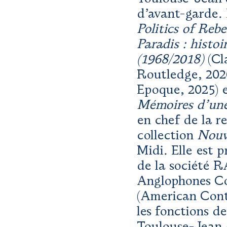
d’avant-garde. 
Politics of Rebe
Paradis : histo
(1968/2018)
(Cl
Routledge, 202
Epoque, 2025) e
Mémoires d’une
en chef de la r
collection
Nouv
Midi. Elle est 
de la société 
Anglophones Co
(American Cont
les fonctions d
Toulouse-Jean 