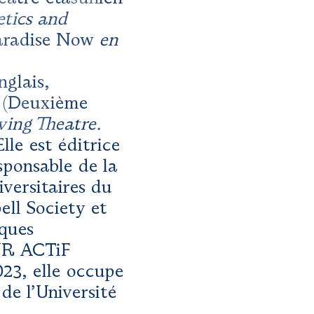
etics and
Paradise Now
en
nglais,
e
(Deuxième
ving Theatre.
le est éditrice
sponsable de la
iversitaires du
ell Society et
ques
ANR ACTiF
23, elle occupe
de l’Université