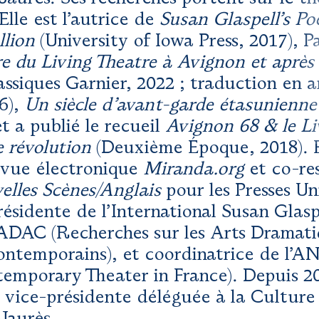
Elle est l’autrice de
Susan Glaspell’s Po
llion
(University of Iowa Press, 2017), 
ire du Living Theatre à Avignon et après
assiques Garnier, 2022 ; traduction en a
6),
Un siècle d’avant-garde étasunienn
t a publié le recueil
Avignon 68 & le Li
 révolution
(Deuxième Époque, 2018). El
evue électronique
Miranda.org
et co-re
elles Scènes/Anglais
pour les Presses Un
présidente de l’International Susan Glasp
RADAC (Recherches sur les Arts Dramati
ntemporains), et coordinatrice de l’
emporary Theater in France). Depuis 20
e vice-présidente déléguée à la Culture 
Jaurès.