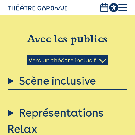
Aller
au
contenu
PROGRAMME
principal
Avec les publics
INFOS PRATIQUES
AVEC LES PUBLICS
Vers un théâtre inclusif
ACCESSIBILITÉ
Scène inclusive
LES PRODUCTIONS
LE THÉÂTRE
Représentations
Bistro
Relax
Billetterie