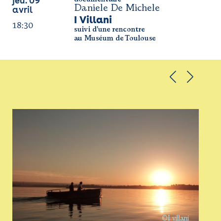
jeu. 09
Daniele De Michele
avril
I Villani 
18:30
suivi d'une rencontre
au Muséum de Toulouse
©I villani