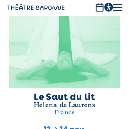
Aller
au
contenu
PROGRAMME
principal
INFOS PRATIQUES
AVEC LES PUBLICS
ACCESSIBILITÉ
LES PRODUCTIONS
LE THÉÂTRE
Le Saut du lit
Helena de Laurens
Bistro
France
Billetterie