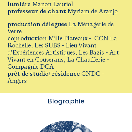
l
umière
Manon Lauriol
p
rofesseur de chant
Myriam de Aranjo
production déléguée
La Ménagerie de
Verre
c
oproduction
Mille Plateaux - CCN La
Rochelle, Les SUBS - Lieu Vivant
d'Expériences Artistiques, Les Bazis - Art
Vivant en Couserans, La Chaufferie -
Compagnie DCA
p
rêt de studio/ résidence
CNDC -
Angers
Biographie