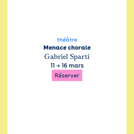
théâtre
Menace chorale
Gabriel Sparti
11
→
16 mars
Réserver