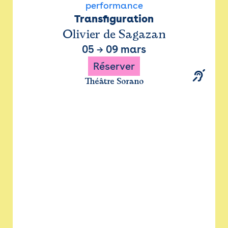
performance
Transfiguration
Olivier de Sagazan
05
→
09 mars
Réserver
Théâtre Sorano