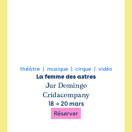
théâtre
musique
cirque
vidéo
La femme des astres
Jur Domingo
Cridacompany
18
→
20 mars
Réserver