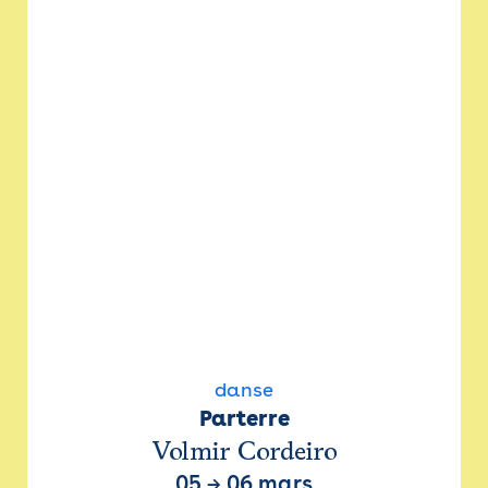
danse
Parterre
Volmir Cordeiro
05
→
06 mars