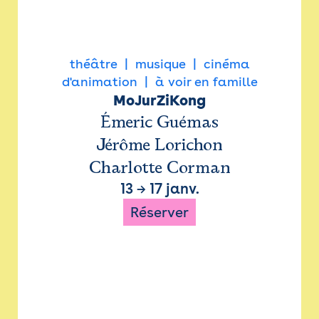
théâtre
musique
cinéma
d'animation
à voir en famille
MoJurZiKong
Émeric Guémas
Jérôme Lorichon
Charlotte Corman
13
→
17 janv.
Réserver