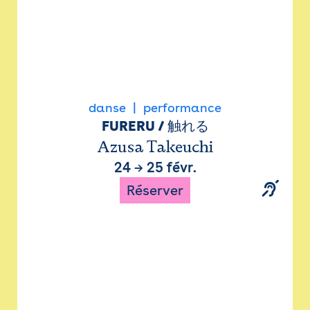
danse
performance
FURERU / 触れる
Azusa Takeuchi
24
→
25 févr.
Réserver