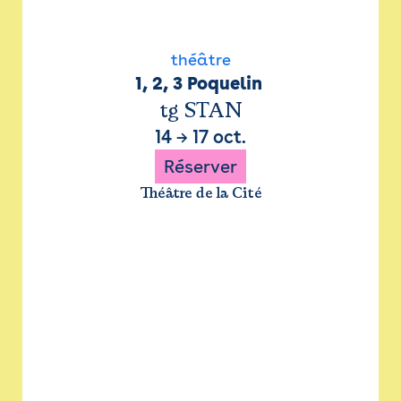
théâtre
1, 2, 3 Poquelin 
tg STAN
14
→
17 oct.
Réserver
Théâtre de la Cité