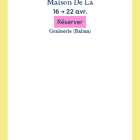
Maison De La
16
→
22 avr.
Réserver
Grainerie (Balma)