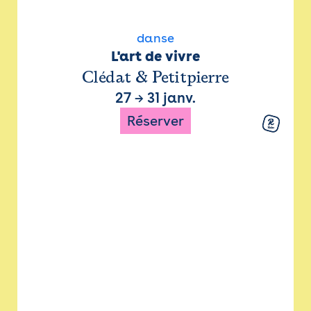
danse
L'art de vivre
Clédat & Petitpierre
27
→
31 janv.
Réserver