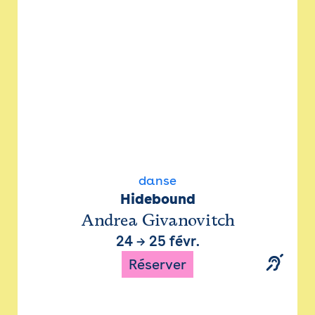
danse
Hidebound
Andrea Givanovitch
24
→
25 févr.
Réserver