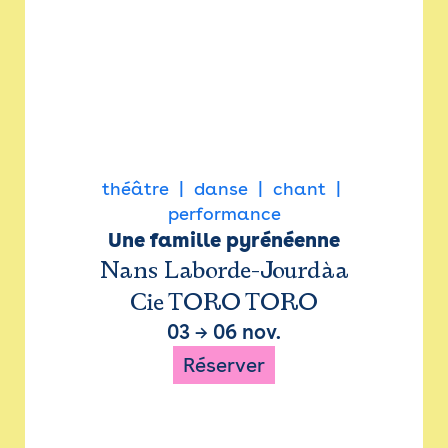
théâtre
danse
chant
performance
Une famille pyrénéenne
Nans Laborde-Jourdàa
Cie TORO TORO
03
→
06 nov.
Réserver