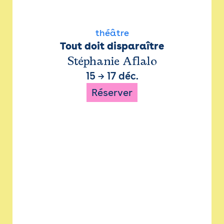
théâtre
Tout doit disparaître
Stéphanie Aflalo
15
→
17 déc.
Réserver