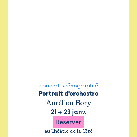
concert scénographié
Portrait d'orchestre
Aurélien Bory
21
→
23 janv.
Réserver
au Théâtre de la Cité