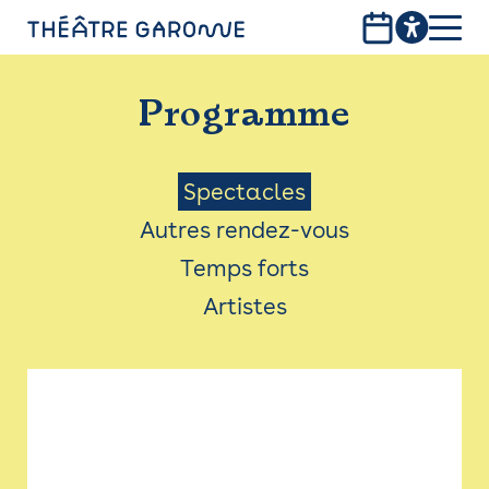
Aller
au
contenu
PROGRAMME
principal
Programme
INFOS PRATIQUES
AVEC LES PUBLICS
Menu
Spectacles
Autres rendez-vous
ACCESSIBILITÉ
Saison
Temps forts
LES PRODUCTIONS
Artistes
LE THÉÂTRE
Bistro
Billetterie