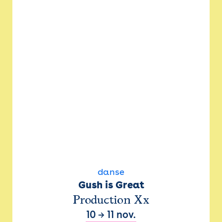
danse
Gush is Great
Production Xx
10
→
11 nov.