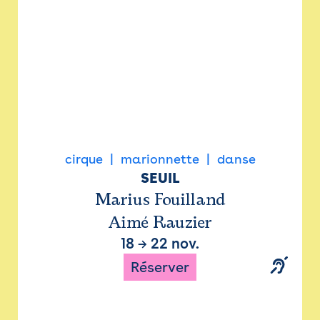
cirque
marionnette
danse
SEUIL
Marius Fouilland
Aimé Rauzier
18
→
22 nov.
Réserver