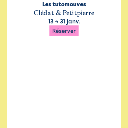
Les tutomouves
Clédat & Petitpierre
13
→
31 janv.
Réserver