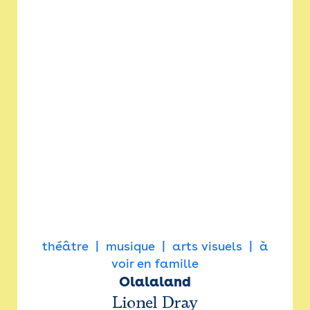
théâtre
musique
arts visuels
à
voir en famille
Olalaland
Lionel Dray