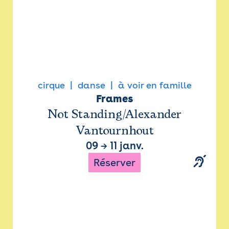
cirque
danse
à voir en famille
Frames
Not Standing/Alexander
Vantournhout
09
→
11 janv.
Réserver