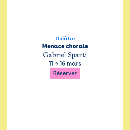
théâtre
Menace chorale
Gabriel Sparti
11
→
16 mars
Réserver