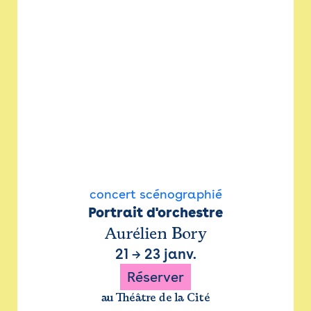
concert scénographié
Portrait d'orchestre
Aurélien Bory
21
→
23 janv.
Réserver
au Théâtre de la Cité