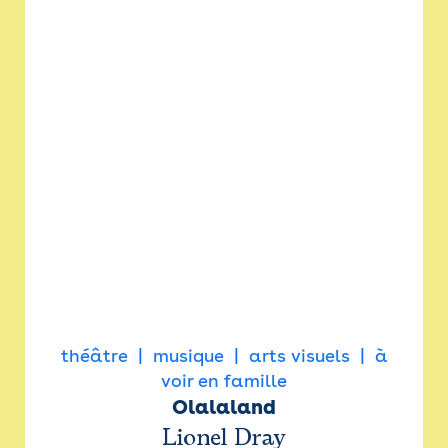
théâtre
musique
arts visuels
à
voir en famille
Olalaland
Lionel Dray