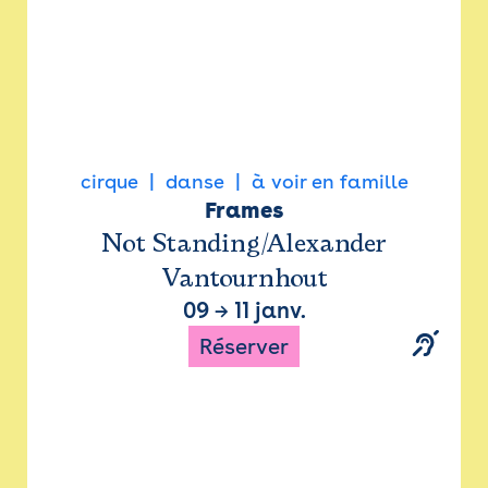
cirque
danse
à voir en famille
Frames
Not Standing/Alexander
Vantournhout
09
→
11 janv.
Réserver