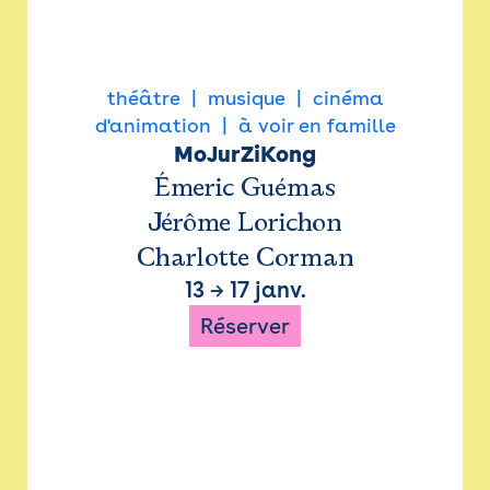
théâtre
musique
cinéma
d'animation
à voir en famille
MoJurZiKong
Émeric Guémas
Jérôme Lorichon
Charlotte Corman
13
→
17 janv.
Réserver