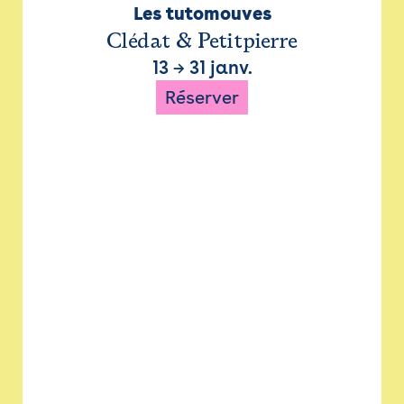
Les tutomouves
Clédat & Petitpierre
13
→
31 janv.
Réserver