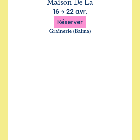
Maison De La
16
→
22 avr.
Réserver
Grainerie (Balma)