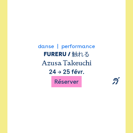
danse
performance
FURERU / 触れる
Azusa Takeuchi
24
→
25 févr.
Réserver