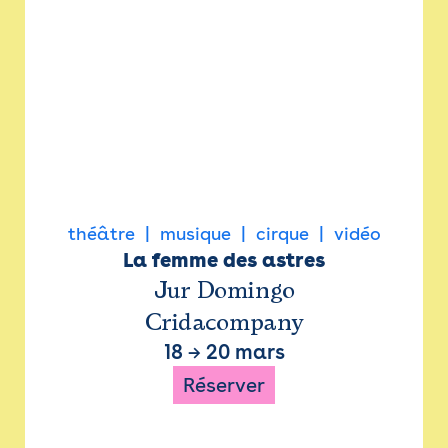
théâtre
musique
cirque
vidéo
La femme des astres
Jur Domingo
Cridacompany
18
→
20 mars
Réserver