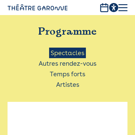
Aller
au
contenu
PROGRAMME
principal
Programme
INFOS PRATIQUES
AVEC LES PUBLICS
Menu
Spectacles
Autres rendez-vous
ACCESSIBILITÉ
Saison
Temps forts
LES PRODUCTIONS
Artistes
LE THÉÂTRE
Bistro
Billetterie