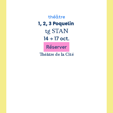
théâtre
1, 2, 3 Poquelin 
tg STAN
14
→
17 oct.
Réserver
Théâtre de la Cité