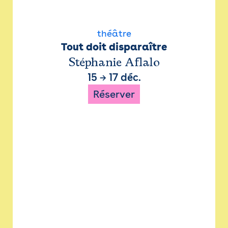
théâtre
Tout doit disparaître
Stéphanie Aflalo
15
→
17 déc.
Réserver