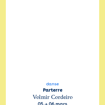
danse
Parterre
Volmir Cordeiro
05
→
06 mars