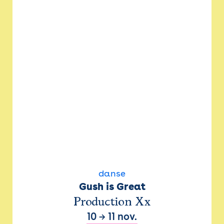
danse
Gush is Great
Production Xx
10
→
11 nov.