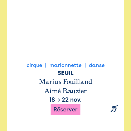
cirque
marionnette
danse
SEUIL
Marius Fouilland
Aimé Rauzier
18
→
22 nov.
Réserver