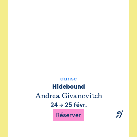
danse
Hidebound
Andrea Givanovitch
24
→
25 févr.
Réserver