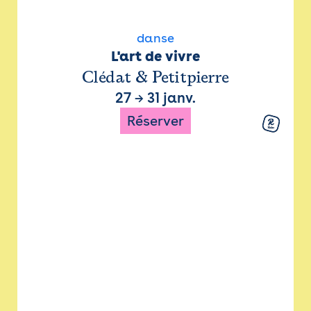
danse
L'art de vivre
Clédat & Petitpierre
27
→
31 janv.
Réserver