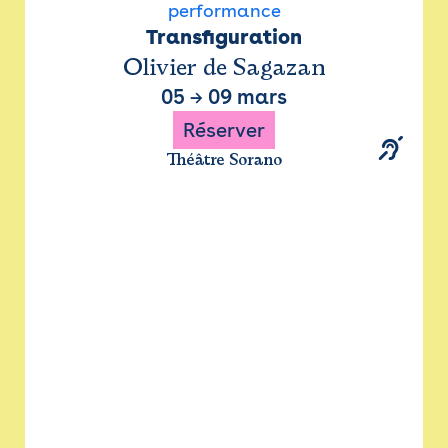
performance
Transfiguration
Olivier de Sagazan
05
→
09 mars
Réserver
Théâtre Sorano