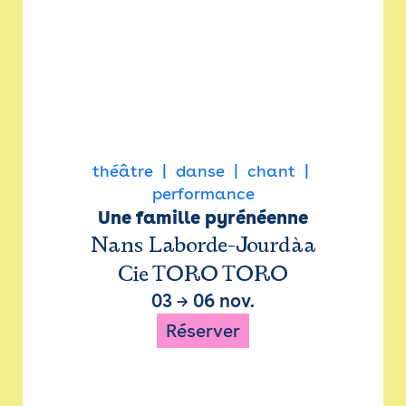
théâtre
danse
chant
performance
Une famille pyrénéenne
Nans Laborde-Jourdàa
Cie TORO TORO
03
→
06 nov.
Réserver