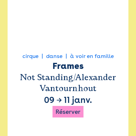
cirque
danse
à voir en famille
Frames
Not Standing/Alexander
Vantournhout
09
→
11 janv.
Réserver