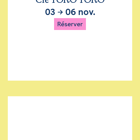
Cie TORO TORO
03
→
06 nov.
Réserver