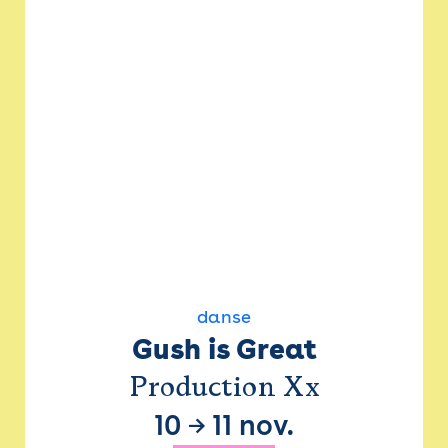
danse
Gush is Great
Production Xx
10
→
11 nov.