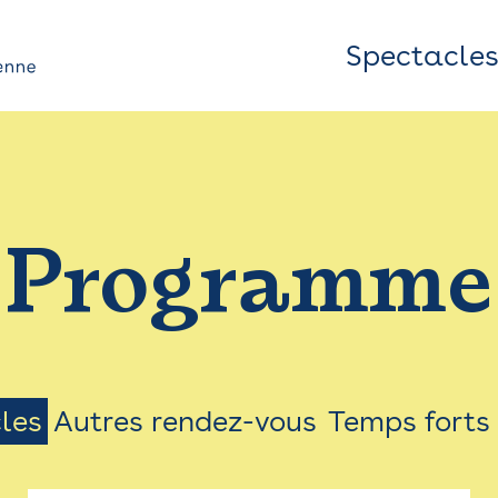
Spectacle
Top
Bar
/
Programme
Menu
les
Autres rendez-vous
Temps forts
on