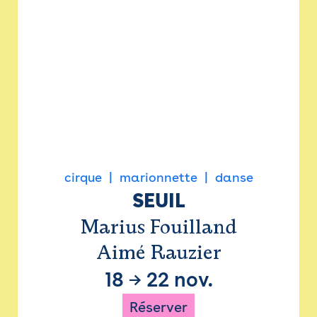
cirque
marionnette
danse
SEUIL
Marius Fouilland
Aimé Rauzier
18
→
22 nov.
Réserver