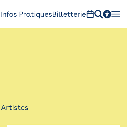
s
Infos Pratiques
Billetterie
Bistro
Billetterie
Newsletter
Espace presse
Artistes
théâtre Garonne, scène européenne
1, av. du Chateau d'eau - 31300 Toulouse