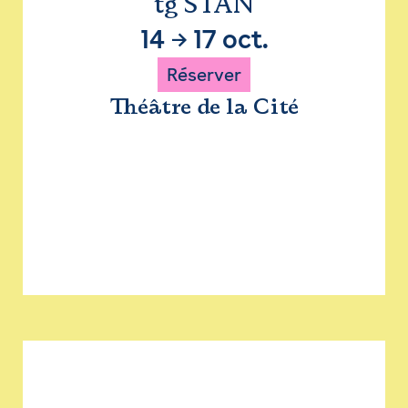
tg STAN
14
→
17 oct.
Réserver
Théâtre de la Cité