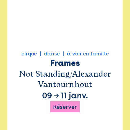
cirque
danse
à voir en famille
Frames
Not Standing/Alexander
Vantournhout
09
→
11 janv.
Réserver