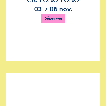
Cie TORO TORO
03
→
06 nov.
Réserver