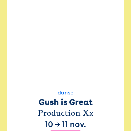
danse
Gush is Great
Production Xx
10
→
11 nov.