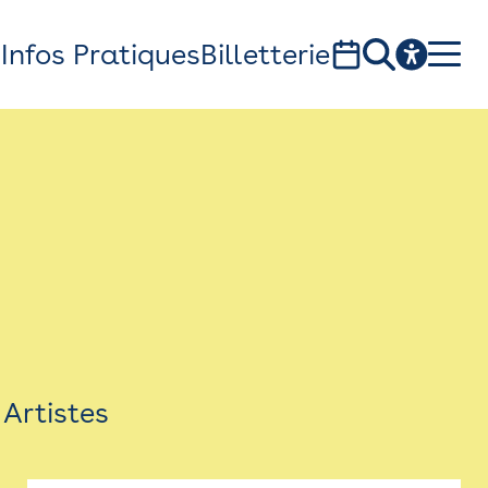
s
Infos Pratiques
Billetterie
Bistro
Billetterie
Newsletter
Espace presse
Artistes
théâtre Garonne, scène européenne
1, av. du Chateau d'eau - 31300 Toulouse