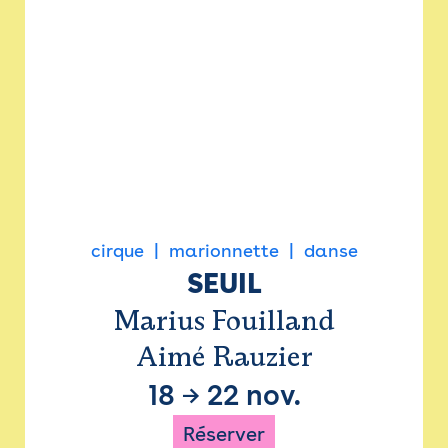
cirque
marionnette
danse
SEUIL
Marius Fouilland
Aimé Rauzier
18
→
22 nov.
Réserver