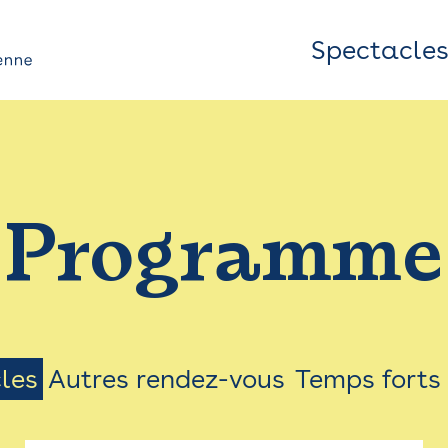
Spectacle
Top
Bar
/
Programme
Menu
les
Autres rendez-vous
Temps forts
on