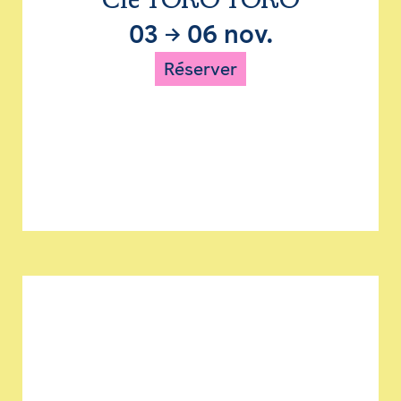
Cie TORO TORO
03
→
06 nov.
Réserver