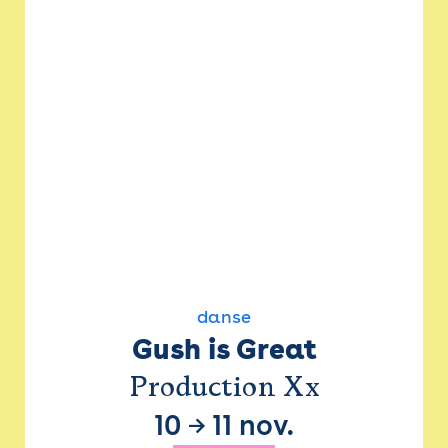
danse
Gush is Great
Production Xx
10
→
11 nov.