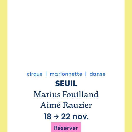
cirque
marionnette
danse
SEUIL
Marius Fouilland
Aimé Rauzier
18
→
22 nov.
Réserver