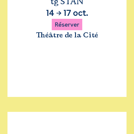
tg STAN
14
→
17 oct.
Réserver
Théâtre de la Cité