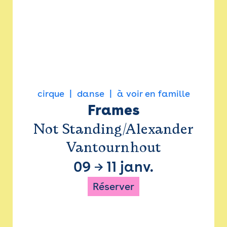
cirque
danse
à voir en famille
Frames
Not Standing/Alexander
Vantournhout
09
→
11 janv.
Réserver