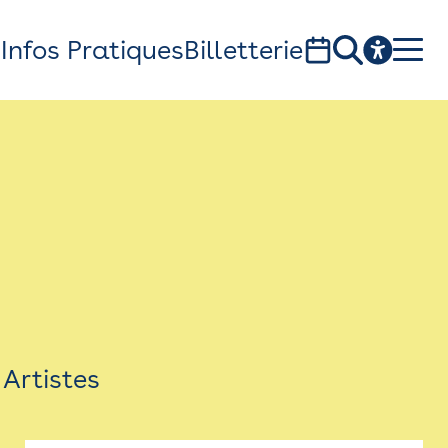
s
Infos Pratiques
Billetterie
Bistro
Billetterie
Newsletter
Espace presse
Artistes
théâtre Garonne, scène européenne
1, av. du Chateau d'eau - 31300 Toulouse