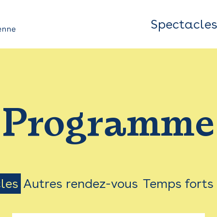
Spectacle
Top
Bar
/
Programme
Menu
les
Autres rendez-vous
Temps forts
on