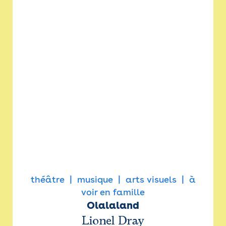
théâtre
musique
arts visuels
à
voir en famille
Olalaland
Lionel Dray