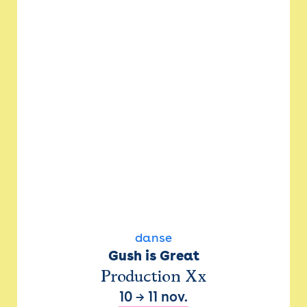
danse
Gush is Great
Production Xx
10
→
11 nov.