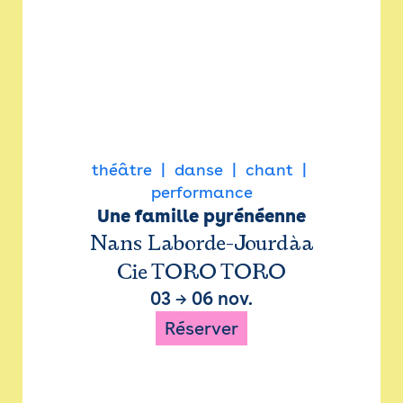
théâtre
danse
chant
performance
Une famille pyrénéenne
Nans Laborde-Jourdàa
Cie TORO TORO
03
→
06 nov.
Réserver