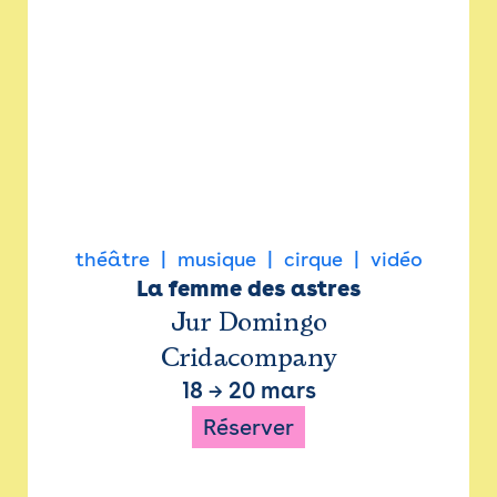
théâtre
musique
cirque
vidéo
La femme des astres
Jur Domingo
Cridacompany
18
→
20 mars
Réserver