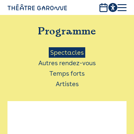
Aller
au
contenu
PROGRAMME
principal
Programme
INFOS PRATIQUES
AVEC LES PUBLICS
Menu
Spectacles
Autres rendez-vous
ACCESSIBILITÉ
Saison
Temps forts
LES PRODUCTIONS
Artistes
LE THÉÂTRE
Bistro
Billetterie