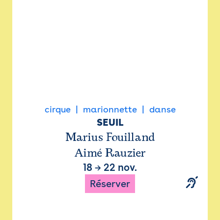
cirque
marionnette
danse
SEUIL
Marius Fouilland
Aimé Rauzier
18
→
22 nov.
Réserver