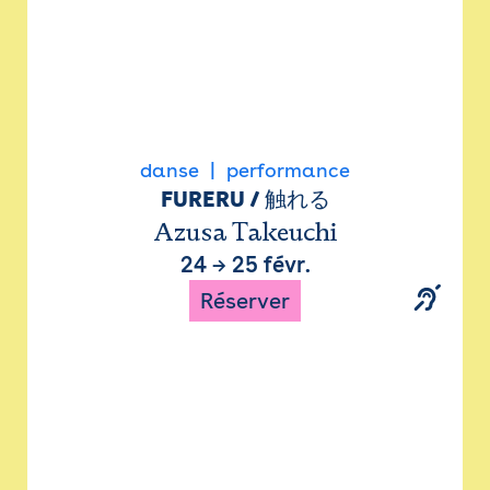
danse
performance
FURERU / 触れる
Azusa Takeuchi
24
→
25 févr.
Réserver