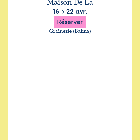
Maison De La
16
→
22 avr.
Réserver
Grainerie (Balma)