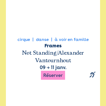
cirque
danse
à voir en famille
Frames
Not Standing/Alexander
Vantournhout
09
→
11 janv.
Réserver