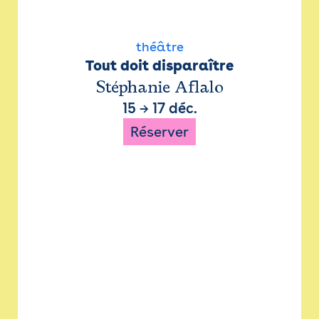
théâtre
Tout doit disparaître
Stéphanie Aflalo
15
→
17 déc.
Réserver