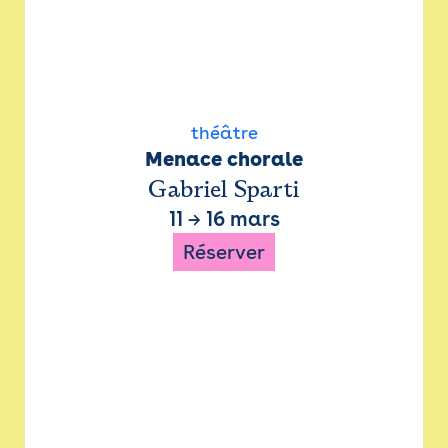
théâtre
Menace chorale
Gabriel Sparti
11
→
16 mars
Réserver