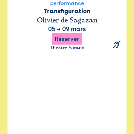
performance
Transfiguration
Olivier de Sagazan
05
→
09 mars
Réserver
Théâtre Sorano