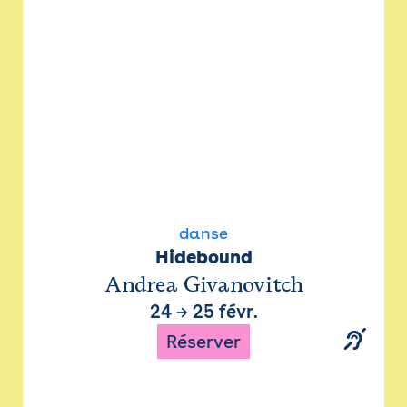
danse
Hidebound
Andrea Givanovitch
24
→
25 févr.
Réserver