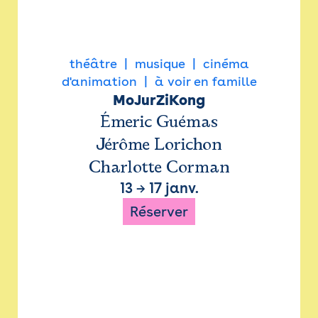
théâtre
musique
cinéma
d'animation
à voir en famille
MoJurZiKong
Émeric Guémas
Jérôme Lorichon
Charlotte Corman
13
→
17 janv.
Réserver