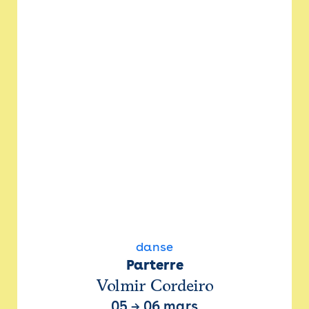
danse
Parterre
Volmir Cordeiro
05
→
06 mars