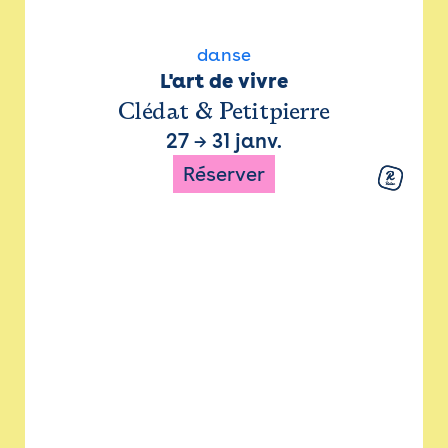
danse
L'art de vivre
Clédat & Petitpierre
27
→
31 janv.
Réserver