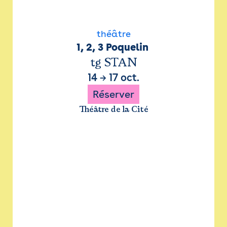
théâtre
1, 2, 3 Poquelin 
tg STAN
14
→
17 oct.
Réserver
Théâtre de la Cité