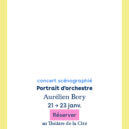
concert scénographié
Portrait d'orchestre
Aurélien Bory
21
→
23 janv.
Réserver
au Théâtre de la Cité