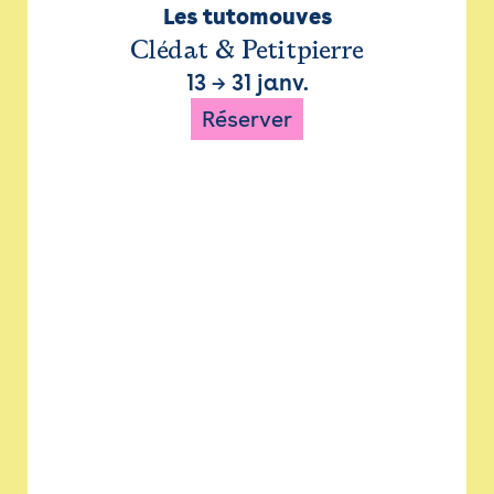
Les tutomouves
Clédat & Petitpierre
13
→
31 janv.
Réserver