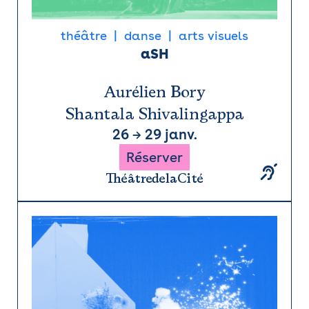
théâtre
danse
arts visuels
aSH
Aurélien Bory
Shantala Shivalingappa
26
→
29 janv.
Réserver
ThéâtredelaCité