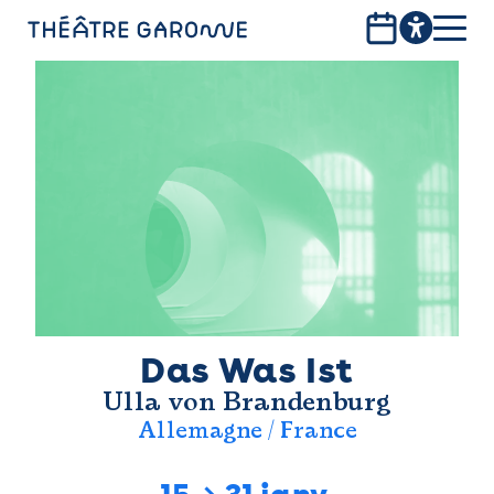
Aller
au
contenu
PROGRAMME
principal
INFOS PRATIQUES
AVEC LES PUBLICS
ACCESSIBILITÉ
LES PRODUCTIONS
LE THÉÂTRE
Das Was Ist
Ulla von Brandenburg
Bistro
Allemagne / France
Billetterie