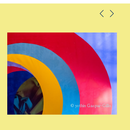
© yothin Gaspar-Gillis