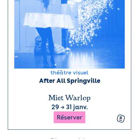
théâtre visuel
After All Springville
Miet Warlop
29
→
31 janv.
Réserver