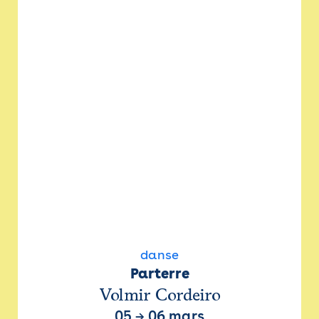
danse
Parterre
Volmir Cordeiro
05
→
06 mars