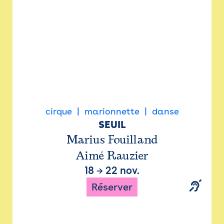
cirque
marionnette
danse
SEUIL
Marius Fouilland
Aimé Rauzier
18
→
22 nov.
Réserver