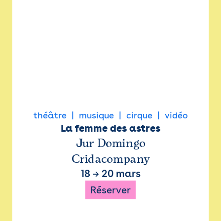
théâtre
musique
cirque
vidéo
La femme des astres
Jur Domingo
Cridacompany
18
→
20 mars
Réserver