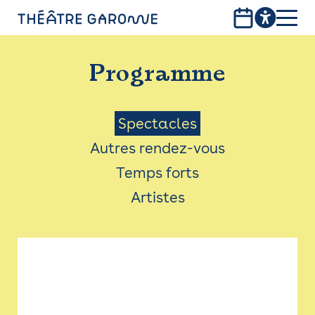
Aller
au
contenu
PROGRAMME
principal
Programme
INFOS PRATIQUES
AVEC LES PUBLICS
Menu
Spectacles
Autres rendez-vous
ACCESSIBILITÉ
Saison
Temps forts
LES PRODUCTIONS
Artistes
LE THÉÂTRE
Bistro
Billetterie