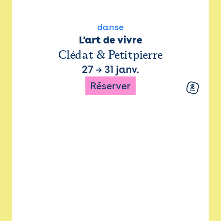
danse
L'art de vivre
Clédat & Petitpierre
27
→
31 janv.
Réserver