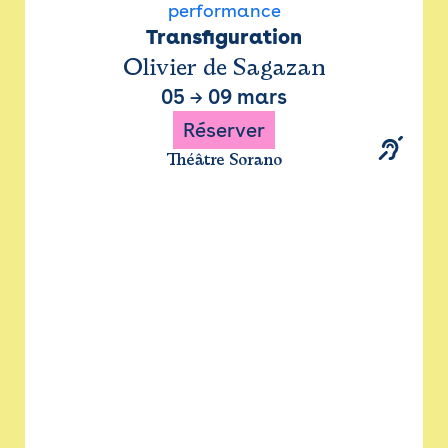
performance
Transfiguration
Olivier de Sagazan
05
→
09 mars
Réserver
Théâtre Sorano