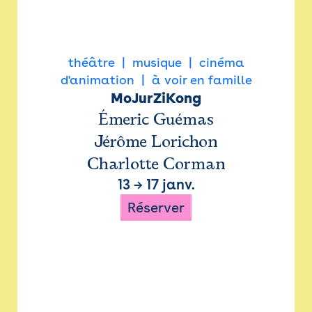
théâtre
musique
cinéma
d'animation
à voir en famille
MoJurZiKong
Émeric Guémas
Jérôme Lorichon
Charlotte Corman
13
→
17 janv.
Réserver