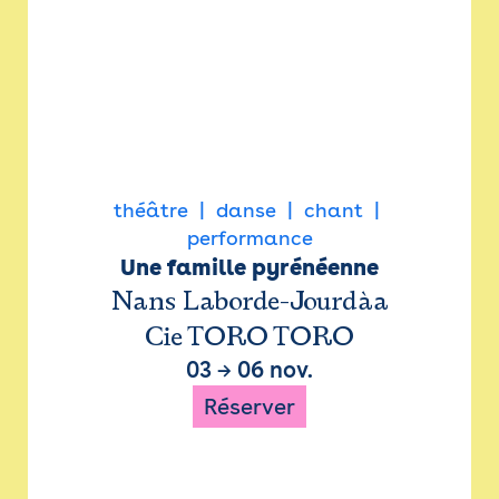
théâtre
danse
chant
performance
Une famille pyrénéenne
Nans Laborde-Jourdàa
Cie TORO TORO
03
→
06 nov.
Réserver