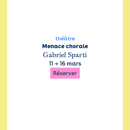
théâtre
Menace chorale
Gabriel Sparti
11
→
16 mars
Réserver