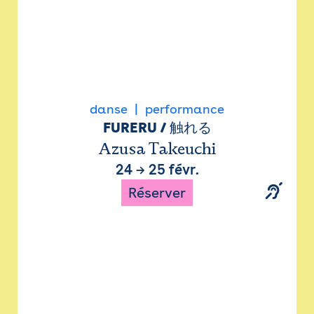
danse
performance
FURERU / 触れる
Azusa Takeuchi
24
→
25 févr.
Réserver