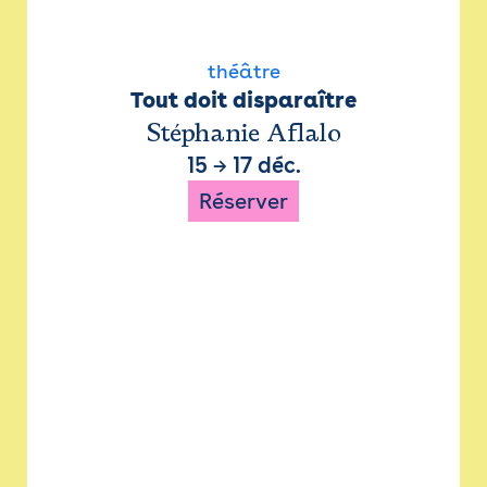
théâtre
Tout doit disparaître
Stéphanie Aflalo
15
→
17 déc.
Réserver