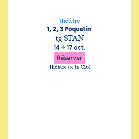
théâtre
1, 2, 3 Poquelin 
tg STAN
14
→
17 oct.
Réserver
Théâtre de la Cité