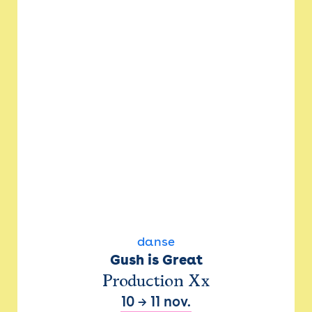
danse
Gush is Great
Production Xx
10
→
11 nov.