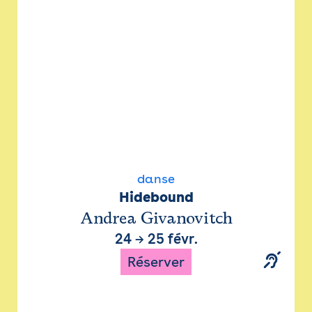
danse
Hidebound
Andrea Givanovitch
24
→
25 févr.
Réserver