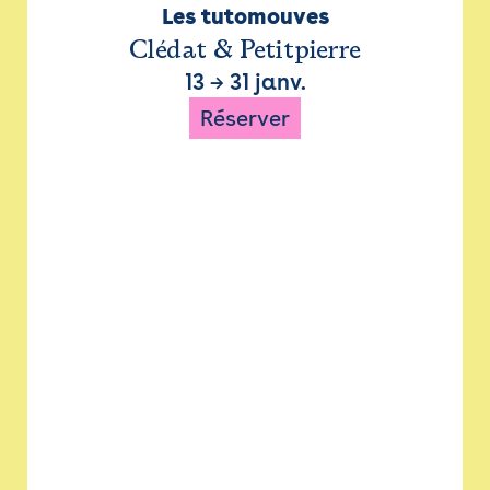
Les tutomouves
Clédat & Petitpierre
13
→
31 janv.
Réserver