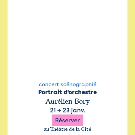
concert scénographié
Portrait d'orchestre
Aurélien Bory
21
→
23 janv.
Réserver
au Théâtre de la Cité