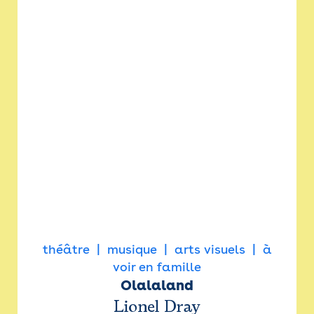
théâtre
musique
arts visuels
à
voir en famille
Olalaland
Lionel Dray