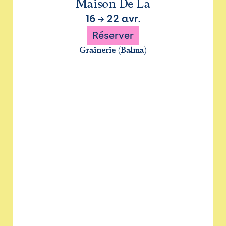
Maison De La
16
→
22 avr.
Réserver
Grainerie (Balma)