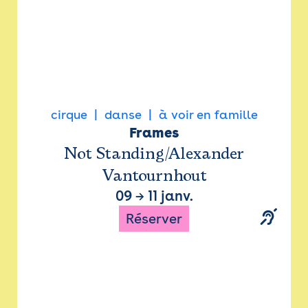
cirque
danse
à voir en famille
Frames
Not Standing/Alexander
Vantournhout
09
→
11 janv.
Réserver