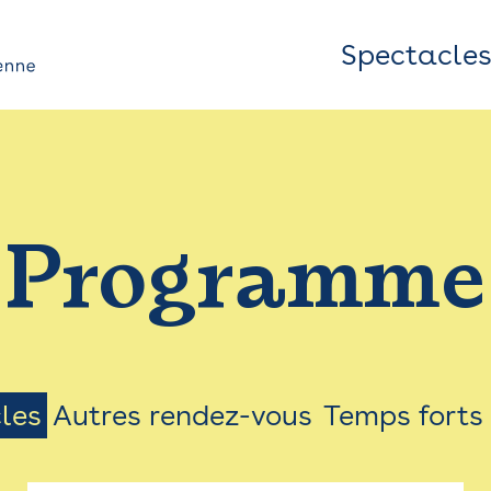
Spectacle
Top
Bar
/
Programme
Menu
les
Autres rendez-vous
Temps forts
on