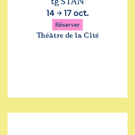
tg STAN
14
→
17 oct.
Réserver
Théâtre de la Cité