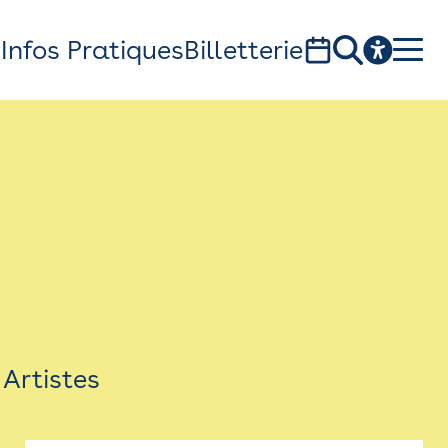
s
Infos Pratiques
Billetterie
Bistro
Billetterie
Newsletter
Espace presse
Artistes
théâtre Garonne, scène européenne
1, av. du Chateau d'eau - 31300 Toulouse