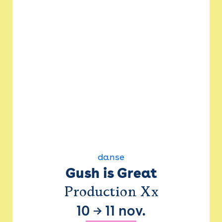
danse
Gush is Great
Production Xx
10
→
11 nov.