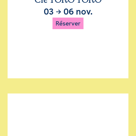
Cie TORO TORO
03
→
06 nov.
Réserver