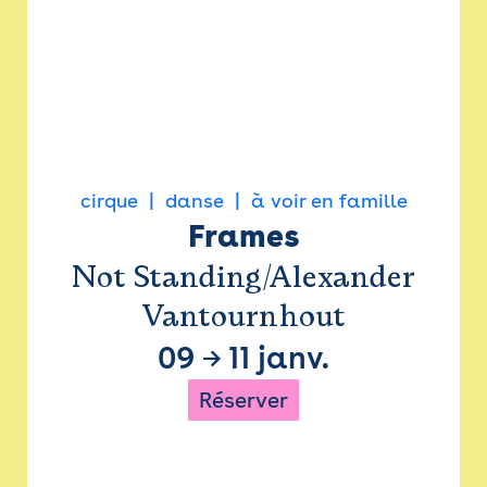
cirque
danse
à voir en famille
Frames
Not Standing/Alexander
Vantournhout
09
→
11 janv.
Réserver