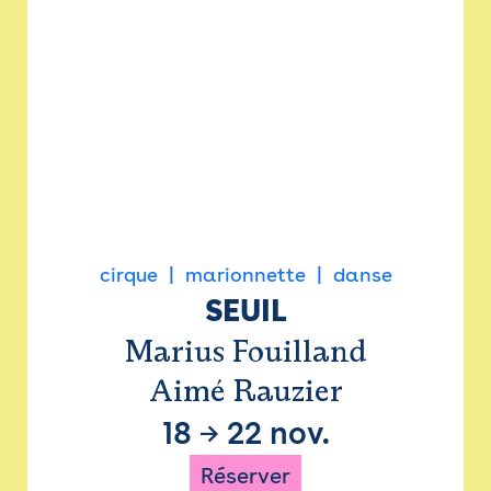
cirque
marionnette
danse
SEUIL
Marius Fouilland
Aimé Rauzier
18
→
22 nov.
Réserver