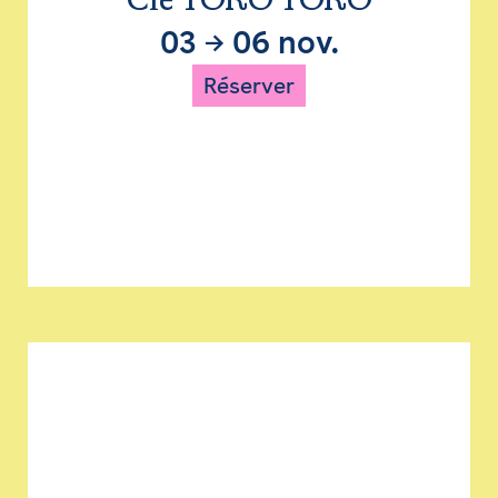
Cie TORO TORO
03
→
06 nov.
Réserver