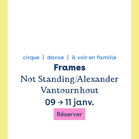
cirque
danse
à voir en famille
Frames
Not Standing/Alexander
Vantournhout
09
→
11 janv.
Réserver