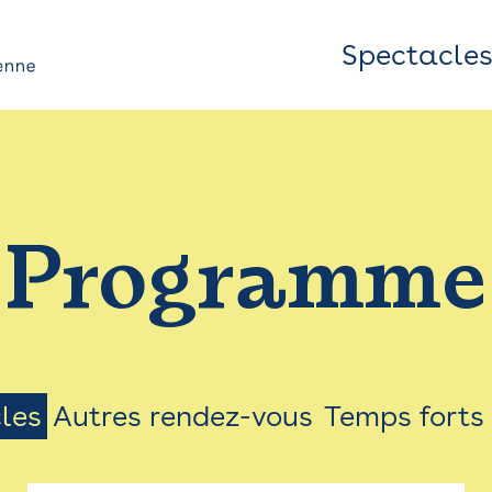
Spectacle
Top
Bar
/
Programme
Menu
les
Autres rendez-vous
Temps forts
on