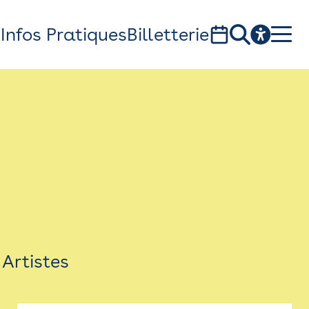
s
Infos Pratiques
Billetterie
Bistro
Billetterie
Newsletter
Espace presse
Artistes
théâtre Garonne, scène européenne
1, av. du Chateau d'eau - 31300 Toulouse