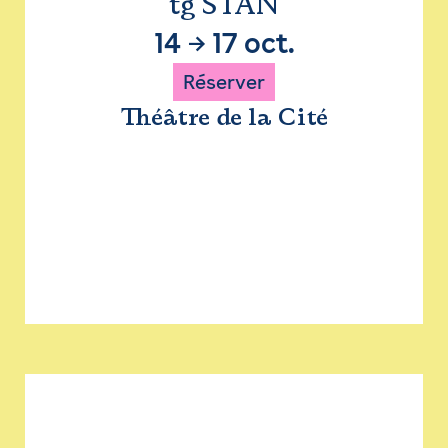
tg STAN
14
→
17 oct.
Réserver
Théâtre de la Cité