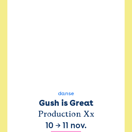
danse
Gush is Great
Production Xx
10
→
11 nov.