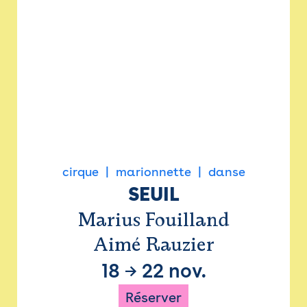
cirque
marionnette
danse
SEUIL
Marius Fouilland
Aimé Rauzier
18
→
22 nov.
Réserver