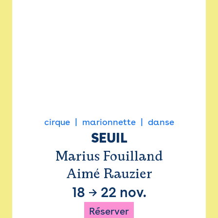
cirque
marionnette
danse
SEUIL
Marius Fouilland
Aimé Rauzier
18
→
22 nov.
Réserver