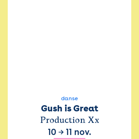
danse
Gush is Great
Production Xx
10
→
11 nov.