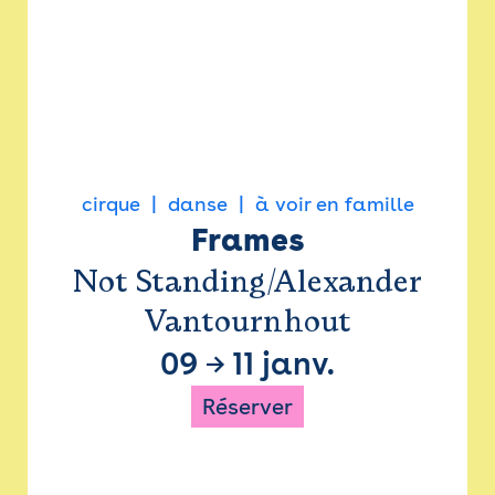
cirque
danse
à voir en famille
Frames
Not Standing/Alexander
Vantournhout
09
→
11 janv.
Réserver