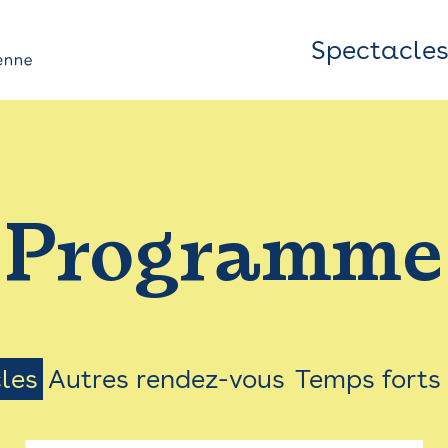
Spectacle
Top
Bar
/
Programme
Menu
les
Autres rendez-vous
Temps forts
on