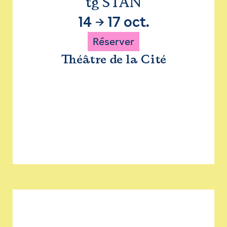
tg STAN
14
→
17 oct.
Réserver
Théâtre de la Cité