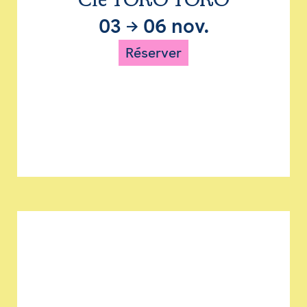
Cie TORO TORO
03
→
06 nov.
Réserver