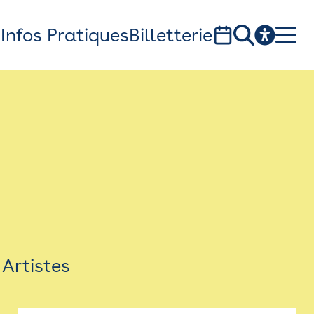
s
Infos Pratiques
Billetterie
Bistro
Billetterie
Newsletter
Espace presse
Artistes
théâtre Garonne, scène européenne
1, av. du Chateau d'eau - 31300 Toulouse